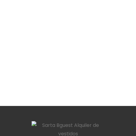
Cata
$
288.000