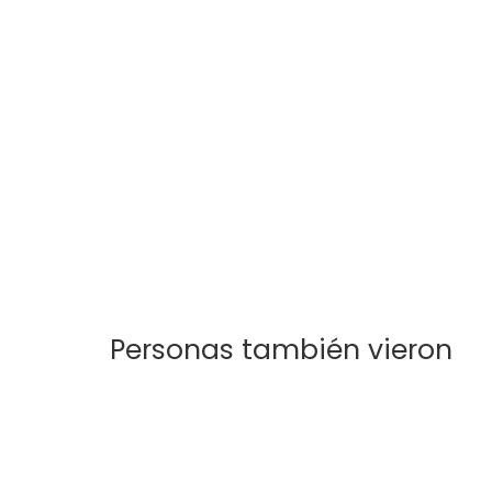
Lorena
Coque
$
200.000
$
370.
Personas también vieron