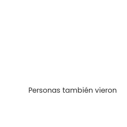
Abrigo Glam
Abrigo
$
60.000
$
80.0
Personas también vieron