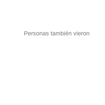
Orquidea
Nieve
$
330.000
$
320.
Personas también vieron