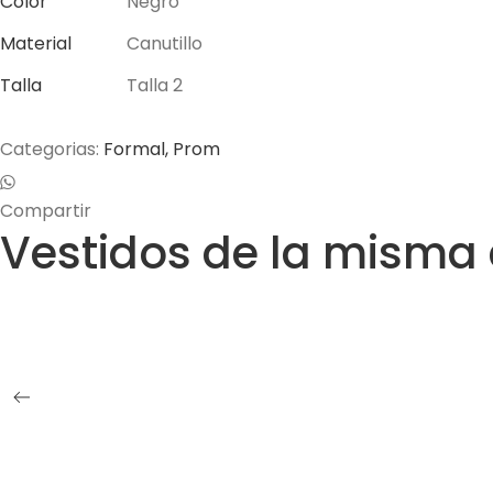
Color
Negro
Material
Canutillo
Talla
Talla 2
Categorias:
Formal
,
Prom
Compartir
Vestidos de la misma 
Mila
Gabriela
$
330.000
$
200.000
Caprino
Sirius
$
320.000
$
330.000