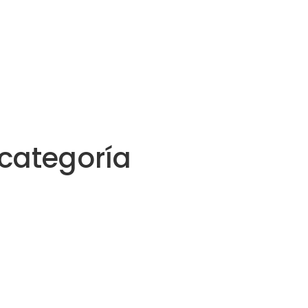
categoría
Cattleya
$
285.000
Elle
$
320.000